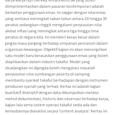
karya-karya fiqh mereka. Antara kontrak yang boleh
diimplimentasikan dalam pasaran kontemporari adalah
berkaitan penggunaan emas. Ini sejajar dengan nilai emas
yang sentiasa meningkat saban tahun antara 20 hingga 30
peratus sedangkan ringgit mengalami penyusutan nilai
akibat inflasi yang meningkat antara tiga hingga lima
peratus di negara kita. Ini memberi kesan besar dalam
jangka masa panjang terhadap simpanan pencarum dalam
organisasi kewangan. Objektif kajian ini akan menonjolkan
satu model baru berasaskan penggunaan emas yang boleh
diaplikasikan dalam industri takaful. Model yang
dicadangkan ini dijangka boleh mengatasi masalah
penyusutan nilai sumbangan peserta di samping
membantu syarikat takaful berhadapan dengan instrumen
pelaburan syariah yang terhad. Kertas ini adalah kajian
kualitatif diskriptif dengan data dikumpulkan melalui
metod dokumentasi, historis dan observasi terhadap karya,
kajian lalu serta sistem operasi takaful sedia ada dan
kemudiannya dianalisis secara ‘content analysis’. Kertas ini