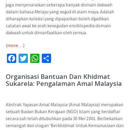
juga menyenaraikan seberapa banyak domain dakwah
dalam bahasa Melayu yang wujud di alam maya. Adalah
diharapkan koleksi yang dipaparkan boleh dijadikan
catatan awal ke arah kewujudan ensiklopedia domain
dakwah untuk dimanfaatkan oleh semua.
(more…)
Fa
T
W
S
ce
wi
h
h
b
tt
at
ar
Organisasi Bantuan Dan Khidmat
Sukarela: Pengalaman Amal Malaysia
o
er
sA
e
o
p
k
p
Abstrak: Yayasan Amal Malaysia (Amal Malaysia) merupakan
sebuah Badan Bukan Kerajaan (NGO) Islam yang berdaftar
secara sah telah ditubuhkan pada 30 Mei 2001. Berbekalkan
semangat dan slogan ‘Berkhidmat Untuk Kemanusiaan dan