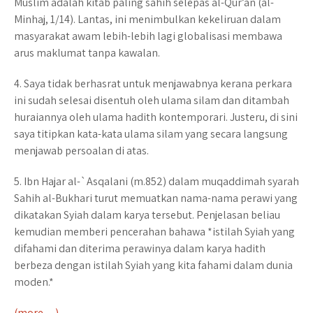
Muslim adalah kitab paling sahih selepas al-Qur’an (al-
Minhaj, 1/14). Lantas, ini menimbulkan kekeliruan dalam
masyarakat awam lebih-lebih lagi globalisasi membawa
arus maklumat tanpa kawalan.
4. Saya tidak berhasrat untuk menjawabnya kerana perkara
ini sudah selesai disentuh oleh ulama silam dan ditambah
huraiannya oleh ulama hadith kontemporari. Justeru, di sini
saya titipkan kata-kata ulama silam yang secara langsung
menjawab persoalan di atas.
5. Ibn Hajar al-`Asqalani (m.852) dalam muqaddimah syarah
Sahih al-Bukhari turut memuatkan nama-nama perawi yang
dikatakan Syiah dalam karya tersebut. Penjelasan beliau
kemudian memberi pencerahan bahawa *istilah Syiah yang
difahami dan diterima perawinya dalam karya hadith
berbeza dengan istilah Syiah yang kita fahami dalam dunia
moden.*
(more…)