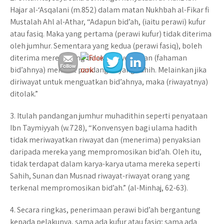
Hajar al-‘Asqalani (m.852) dalam matan Nukhbah al-Fikar fi
Mustalah Ahl al-Athar, “Adapun bid’ah, (iaitu perawi) kufur
atau fasiq. Maka yang pertama (perawi kufur) tidak diterima
oleh jumhur. Sementara yang kedua (perawi fasiq), boleh
diterima mereka yang tidak menyebarkan (fahaman
bid’ahnya) menurut pandangan yang sahih. Melainkan jika
diriwayat untuk menguatkan bid’ahnya, maka (riwayatnya)
ditolak.”
3. Itulah pandangan jumhur muhadithin seperti penyataan
Ibn Taymiyyah (w.728), “Konvensyen bagi ulama hadith
tidak meriwayatkan riwayat dan (menerima) penyaksian
daripada mereka yang mempromosikan bid’ah. Oleh itu,
tidak terdapat dalam karya-karya utama mereka seperti
Sahih, Sunan dan Musnad riwayat-riwayat orang yang
terkenal mempromosikan bid’ah.” (al-Minhaj, 62-63).
4. Secara ringkas, penerimaan perawi bid’ah bergantung
kepada pelakunya, sama ada kufur atau fasiq; sama ada