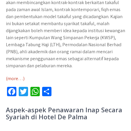
akan membincangkan kontrak-kontrak berkaitan takaful
pada zaman awal Islam, kontrak kontemporari, fiqh emas
dan pembentukan model takaful yang dicadangkan. Kajian
ini bukan setakat membantu syarikat takaful, malah
dijangkakan boleh memberi idea kepada institusi kewangan
lain seperti Kumpulan Wang Simpanan Pekerja (KWSP),
Lembaga Tabung Haji (LTH), Permodalan Nasional Berhad
(PNB), ahli akademik dan orang ramai dalam mencari
mekanisme penggunaan emas sebagai alternatif kepada
simpanan dan pelaburan mereka.
(more…)
Fa
T
W
S
ce
wi
h
h
b
tt
at
ar
Aspek-aspek Penawaran Inap Secara
Syariah di Hotel De Palma
o
er
sA
e
o
p