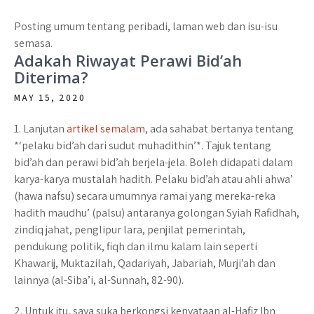
Posting umum tentang peribadi, laman web dan isu-isu
semasa.
Adakah Riwayat Perawi Bid’ah
Diterima?
MAY 15, 2020
1. Lanjutan
artikel semalam
, ada sahabat bertanya tentang
*‘pelaku bid’ah dari sudut muhadithin’*. Tajuk tentang
bid’ah dan perawi bid’ah berjela-jela. Boleh didapati dalam
karya-karya mustalah hadith. Pelaku bid’ah atau ahli ahwa’
(hawa nafsu) secara umumnya ramai yang mereka-reka
hadith maudhu’ (palsu) antaranya golongan Syiah Rafidhah,
zindiq jahat, penglipur lara, penjilat pemerintah,
pendukung politik, fiqh dan ilmu kalam lain seperti
Khawarij, Muktazilah, Qadariyah, Jabariah, Murji’ah dan
lainnya (al-Siba’i, al-Sunnah, 82-90).
2. Untuk itu, saya suka berkongsi kenyataan al-Hafiz Ibn