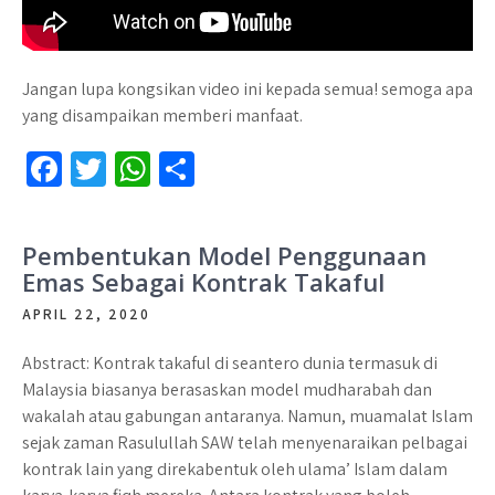
Jangan lupa kongsikan video ini kepada semua! semoga apa
yang disampaikan memberi manfaat.
Fa
T
W
S
ce
wi
h
h
b
tt
at
ar
Pembentukan Model Penggunaan
o
er
sA
e
Emas Sebagai Kontrak Takaful
o
p
APRIL 22, 2020
k
p
Abstract: Kontrak takaful di seantero dunia termasuk di
Malaysia biasanya berasaskan model mudharabah dan
wakalah atau gabungan antaranya. Namun, muamalat Islam
sejak zaman Rasulullah SAW telah menyenaraikan pelbagai
kontrak lain yang direkabentuk oleh ulama’ Islam dalam