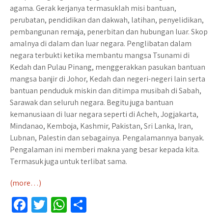
agama. Gerak kerjanya termasuklah misi bantuan,
perubatan, pendidikan dan dakwah, latihan, penyelidikan,
pembangunan remaja, penerbitan dan hubungan luar. Skop
amalnya di dalam dan luar negara. Penglibatan dalam
negara terbukti ketika membantu mangsa Tsunami di
Kedah dan Pulau Pinang, menggerakkan pasukan bantuan
mangsa banjir di Johor, Kedah dan negeri-negeri lain serta
bantuan penduduk miskin dan ditimpa musibah di Sabah,
Sarawak dan seluruh negara. Begitu juga bantuan
kemanusiaan di luar negara seperti di Acheh, Jogjakarta,
Mindanao, Kemboja, Kashmir, Pakistan, Sri Lanka, Iran,
Lubnan, Palestin dan sebagainya. Pengalamannya banyak.
Pengalaman ini memberi makna yang besar kepada kita.
Termasuk juga untuk terlibat sama.
(more…)
Fa
T
W
S