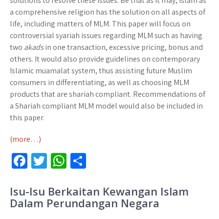
solutions to resolve these issues. Be that as it may, Islam as
a comprehensive religion has the solution on all aspects of
life, including matters of MLM. This paper will focus on
controversial syariah issues regarding MLM such as having
two
akads
in one transaction, excessive pricing, bonus and
others. It would also provide guidelines on contemporary
Islamic muamalat system, thus assisting future Muslim
consumers in differentiating, as well as choosing MLM
products that are shariah compliant. Recommendations of
a Shariah compliant MLM model would also be included in
this paper.
(more…)
Fa
T
W
S
ce
wi
h
h
b
tt
at
ar
Isu-Isu Berkaitan Kewangan Islam
Dalam Perundangan Negara
o
er
sA
e