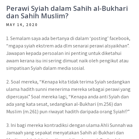
b
tt
at
ar
Perawi Syiah dalam Sahih al-Bukhari
dan Sahih Muslim?
o
er
sA
e
MAY 14, 2020
o
p
k
p
1. Semalam saya ada bertanya di dalam ‘posting’ facebook,
“mgapa syiah ekstrem ada dlm senarai perawi alsyaikhan”.
Jawapan kepada persoalan ini penting untuk diketahui
awam kerana isu ini sering dimuat naik oleh pengikut atau
simpatisan Syiah dalam media sosial.
2. Soal mereka, “Kenapa kita tidak terima Syiah sedangkan
ulama hadith sunni menerima mereka sebagai perawi yang
dipercayai.” Soal mereka lagi, “Kenapa anda anti Syiah dan
ada yang kata sesat, sedangkan al-Bukhari (m.256) dan
Muslim (m.261) pun riwayat hadith daripada orang Syiah!?”
3. Ini bagi mereka kontradiksi dengan ulama Ahli Sunnah wa
Jamaah yang sepakat menyatakan Sahih al-Bukhari dan