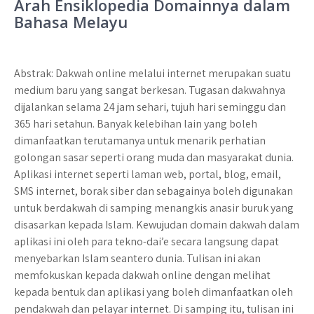
Arah Ensiklopedia Domainnya dalam
o
er
sA
e
Bahasa Melayu
o
p
k
p
Abstrak: Dakwah online melalui internet merupakan suatu
medium baru yang sangat berkesan. Tugasan dakwahnya
dijalankan selama 24 jam sehari, tujuh hari seminggu dan
365 hari setahun. Banyak kelebihan lain yang boleh
dimanfaatkan terutamanya untuk menarik perhatian
golongan sasar seperti orang muda dan masyarakat dunia.
Aplikasi internet seperti laman web, portal, blog, email,
SMS internet, borak siber dan sebagainya boleh digunakan
untuk berdakwah di samping menangkis anasir buruk yang
disasarkan kepada Islam. Kewujudan domain dakwah dalam
aplikasi ini oleh para tekno-dai’e secara langsung dapat
menyebarkan Islam seantero dunia. Tulisan ini akan
memfokuskan kepada dakwah online dengan melihat
kepada bentuk dan aplikasi yang boleh dimanfaatkan oleh
pendakwah dan pelayar internet. Di samping itu, tulisan ini