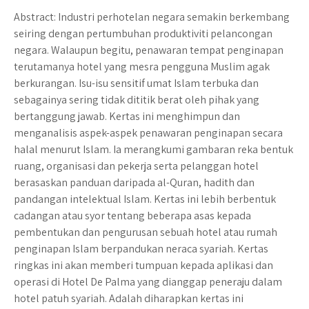
k
p
Abstract: Industri perhotelan negara semakin berkembang
seiring dengan pertumbuhan produktiviti pelancongan
negara. Walaupun begitu, penawaran tempat penginapan
terutamanya hotel yang mesra pengguna Muslim agak
berkurangan. Isu-isu sensitif umat Islam terbuka dan
sebagainya sering tidak dititik berat oleh pihak yang
bertanggung jawab. Kertas ini menghimpun dan
menganalisis aspek-aspek penawaran penginapan secara
halal menurut Islam. Ia merangkumi gambaran reka bentuk
ruang, organisasi dan pekerja serta pelanggan hotel
berasaskan panduan daripada al-Quran, hadith dan
pandangan intelektual Islam. Kertas ini lebih berbentuk
cadangan atau syor tentang beberapa asas kepada
pembentukan dan pengurusan sebuah hotel atau rumah
penginapan Islam berpandukan neraca syariah. Kertas
ringkas ini akan memberi tumpuan kepada aplikasi dan
operasi di Hotel De Palma yang dianggap peneraju dalam
hotel patuh syariah. Adalah diharapkan kertas ini