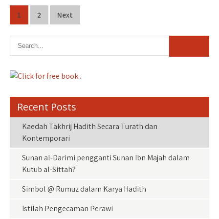
ce
wi
h
h
b
tt
at
ar
P
1
2
Next
o
er
sA
e
o
s
o
p
t
k
p
s
n
a
Recent Posts
v
Kaedah Takhrij Hadith Secara Turath dan
i
Kontemporari
g
Sunan al-Darimi pengganti Sunan Ibn Majah dalam
a
Kutub al-Sittah?
t
i
Simbol @ Rumuz dalam Karya Hadith
o
Istilah Pengecaman Perawi