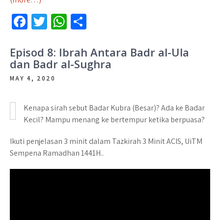
Fa
T
W
S
ce
wi
h
h
b
tt
at
ar
Episod 8: Ibrah Antara Badr al-Ula
dan Badr al-Sughra
o
er
sA
e
MAY 4, 2020
o
p
k
p
Kenapa sirah sebut Badar Kubra (Besar)? Ada ke Badar
Kecil? Mampu menang ke bertempur ketika berpuasa?
Ikuti penjelasan 3 minit dalam Tazkirah 3 Minit ACIS, UiTM
Sempena Ramadhan 1441H..