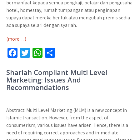
bermanfaat kepada semua pengkaji, pelajar dan pengusaha
hotel, homestay, rumah tumpangan atau penginapan
supaya dapat mereka bentuk atau mengubah premis sedia
ada supaya selari dengan syariah.
(more…)
Fa
T
W
S
ce
wi
h
h
b
tt
at
ar
Shariah Compliant Multi Level
Marketing: Issues And
o
er
sA
e
Recommendations
o
p
k
p
Abstract: Multi Level Marketing (MLM) is a new concept in
Islamic transaction. However, from the aspect of
consumerism, various issues have arisen. Hence, there is a
need of requiring correct approaches and immediate