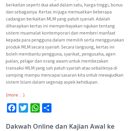
berkaitan seperti dua akad dalam satu, harga tinggi, bonus
dan sebagainya. Kertas ini juga memuatkan beberapa
cadangan berkaitan MLM yang patuh syariah. Adalah
diharapkan kertas ini memperkayakan rujukan tentang
sistem muamalat kontemporari dan memberi manfaat
kepada para pengguna dalam memilih serta menggunakan
produk MLM secara syariah. Secara langsung, kertas ini
boleh membantu pengguna, syarikat, pengusaha, agen
jualan, pelajar dan orang awam untuk membezakan
transaksi MLM yang sah patuh syariah atau sebaliknya di
samping mampu mencapai sasaran kita untuk mewujudkan
sistem Islam dalam segenap aspek kehidupan.
(more…)
Fa
T
W
S
ce
wi
h
h
b
tt
at
ar
Dakwah Online dan Kajian Awal ke