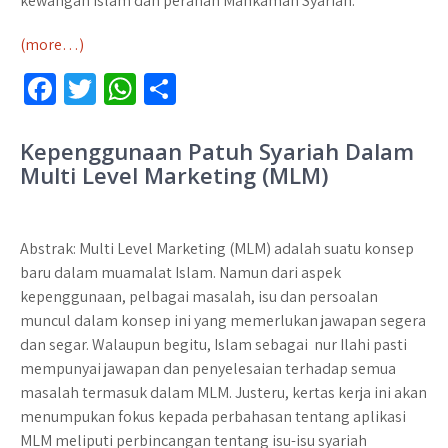
kewangan islam dan peranan Mahkamah Syariah.
(more…)
Fa
T
W
S
ce
wi
h
h
b
tt
at
ar
Kepenggunaan Patuh Syariah Dalam
Multi Level Marketing (MLM)
o
er
sA
e
o
p
k
p
Abstrak: Multi Level Marketing (MLM) adalah suatu konsep
baru dalam muamalat Islam. Namun dari aspek
kepenggunaan, pelbagai masalah, isu dan persoalan
muncul dalam konsep ini yang memerlukan jawapan segera
dan segar. Walaupun begitu, Islam sebagai nur Ilahi pasti
mempunyai jawapan dan penyelesaian terhadap semua
masalah termasuk dalam MLM. Justeru, kertas kerja ini akan
menumpukan fokus kepada perbahasan tentang aplikasi
MLM meliputi perbincangan tentang isu-isu syariah