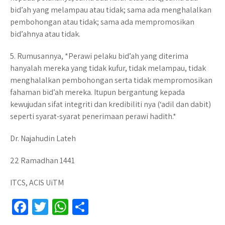
bid’ah yang melampau atau tidak; sama ada menghalalkan
pembohongan atau tidak; sama ada mempromosikan
bid’ahnya atau tidak.
5. Rumusannya, *Perawi pelaku bid’ah yang diterima
hanyalah mereka yang tidak kufur, tidak melampau, tidak
menghalalkan pembohongan serta tidak mempromosikan
fahaman bid’ah mereka. Itupun bergantung kepada
kewujudan sifat integriti dan kredibiliti nya (‘adil dan dabit)
seperti syarat-syarat penerimaan perawi hadith.*
Dr. Najahudin Lateh
22 Ramadhan 1441
ITCS, ACIS UiTM
Fa
T
W
S
ce
wi
h
h