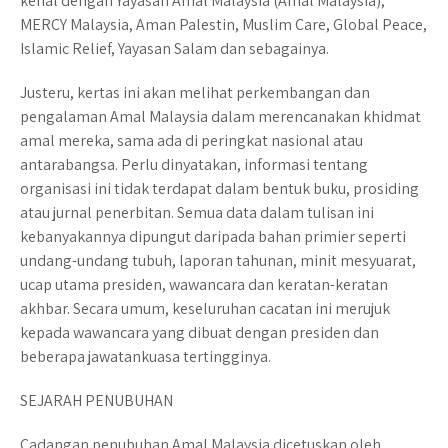
kenal dengan Yayasan Amal Malaysia (Amal Malaysia),
MERCY Malaysia, Aman Palestin, Muslim Care, Global Peace,
Islamic Relief, Yayasan Salam dan sebagainya.
Justeru, kertas ini akan melihat perkembangan dan
pengalaman Amal Malaysia dalam merencanakan khidmat
amal mereka, sama ada di peringkat nasional atau
antarabangsa. Perlu dinyatakan, informasi tentang
organisasi ini tidak terdapat dalam bentuk buku, prosiding
atau jurnal penerbitan. Semua data dalam tulisan ini
kebanyakannya dipungut daripada bahan primier seperti
undang-undang tubuh, laporan tahunan, minit mesyuarat,
ucap utama presiden, wawancara dan keratan-keratan
akhbar. Secara umum, keseluruhan cacatan ini merujuk
kepada wawancara yang dibuat dengan presiden dan
beberapa jawatankuasa tertingginya.
SEJARAH PENUBUHAN
Cadangan penubuhan Amal Malaysia dicetuskan oleh