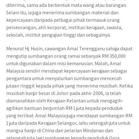
diterima, sama ada berbentuk mata wang atau barangan.
Selain itu, ia juga menerima sumbangan material dan
kepercayaan daripada pelbagai pihak termasuk orang
perseorangan, ahli korporat, institusi kerajaan, swasta,
sekolah, institut pengajian tinggi dan sebagainya.
Menurut Hj. Husin, cawangan Amal Terengganu sahaja dapat
mengutip sumbangan orang ramai sebanyak RM 350,000
untuk digunakan dalam misi kemanusian. Malah, Amal
Malaysia sendiri mendapat kepercayaan kerajaan sebagai
pengantara untuk menyalurkan sumbangan mencecah
jutaan ringgit kepada pihak yang menerima musibah. Ketika
musibah banjir besar di Johor pada akhir 2006, ia telah
diamanahkan oleh Kerajaan Kelantan untuk mengagih-
agihkan bantuan berjumlah RM 1 juta kepada penduduk
yang terlibat. Amal Malaysia juga mendapat sumbangan RM
1 juta daripada Kerajaan Selangor, iaitu setengah juta untuk
mangsa banjir di China dan pelarian Mindanao dan
setengah juta lagi sumbangan kepada penduduk Gaza,