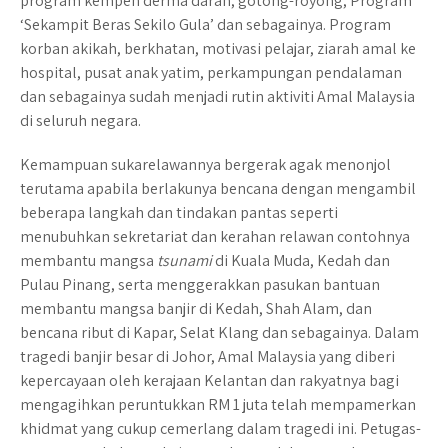
program kempen derma darah, gotong-royong, Program
‘Sekampit Beras Sekilo Gula’ dan sebagainya. Program
korban akikah, berkhatan, motivasi pelajar, ziarah amal ke
hospital, pusat anak yatim, perkampungan pendalaman
dan sebagainya sudah menjadi rutin aktiviti Amal Malaysia
di seluruh negara.
Kemampuan sukarelawannya bergerak agak menonjol
terutama apabila berlakunya bencana dengan mengambil
beberapa langkah dan tindakan pantas seperti
menubuhkan sekretariat dan kerahan relawan contohnya
membantu mangsa
tsunami
di Kuala Muda, Kedah dan
Pulau Pinang, serta menggerakkan pasukan bantuan
membantu mangsa banjir di Kedah, Shah Alam, dan
bencana ribut di Kapar, Selat Klang dan sebagainya. Dalam
tragedi banjir besar di Johor, Amal Malaysia yang diberi
kepercayaan oleh kerajaan Kelantan dan rakyatnya bagi
mengagihkan peruntukkan RM 1 juta telah mempamerkan
khidmat yang cukup cemerlang dalam tragedi ini. Petugas-