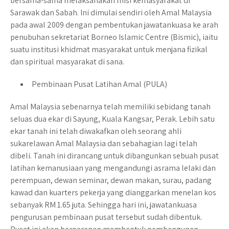
bersama-sama melaksanakan misi kemasyarakat di
Sarawak dan Sabah. Ini dimulai sendiri oleh Amal Malaysia
pada awal 2009 dengan pembentukan jawatankuasa ke arah
penubuhan sekretariat Borneo Islamic Centre (Bismic), iaitu
suatu institusi khidmat masyarakat untuk menjana fizikal
dan spiritual masyarakat di sana.
Pembinaan Pusat Latihan Amal (PULA)
Amal Malaysia sebenarnya telah memiliki sebidang tanah
seluas dua ekar di Sayung, Kuala Kangsar, Perak. Lebih satu
ekar tanah ini telah diwakafkan oleh seorang ahli
sukarelawan Amal Malaysia dan sebahagian lagi telah
dibeli. Tanah ini dirancang untuk dibangunkan sebuah pusat
latihan kemanusiaan yang mengandungi asrama lelaki dan
perempuan, dewan seminar, dewan makan, surau, padang
kawad dan kuarters pekerja yang dianggarkan menelan kos
sebanyak RM 1.65 juta. Sehingga hari ini, jawatankuasa
pengurusan pembinaan pusat tersebut sudah dibentuk.