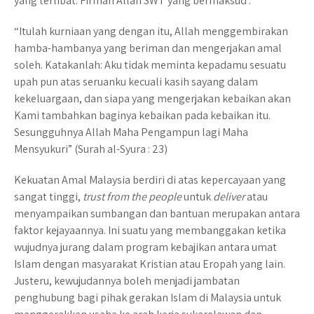
yang terlibat. Firman Allah SWT yang bermaksud :
“Itulah kurniaan yang dengan itu, Allah menggembirakan
hamba-hambanya yang beriman dan mengerjakan amal
soleh. Katakanlah: Aku tidak meminta kepadamu sesuatu
upah pun atas seruanku kecuali kasih sayang dalam
kekeluargaan, dan siapa yang mengerjakan kebaikan akan
Kami tambahkan baginya kebaikan pada kebaikan itu.
Sesungguhnya Allah Maha Pengampun lagi Maha
Mensyukuri” (Surah al-Syura : 23)
Kekuatan Amal Malaysia berdiri di atas kepercayaan yang
sangat tinggi,
trust from the people
untuk
deliver
atau
menyampaikan sumbangan dan bantuan merupakan antara
faktor kejayaannya. Ini suatu yang membanggakan ketika
wujudnya jurang dalam program kebajikan antara umat
Islam dengan masyarakat Kristian atau Eropah yang lain.
Justeru, kewujudannya boleh menjadi jambatan
penghubung bagi pihak gerakan Islam di Malaysia untuk