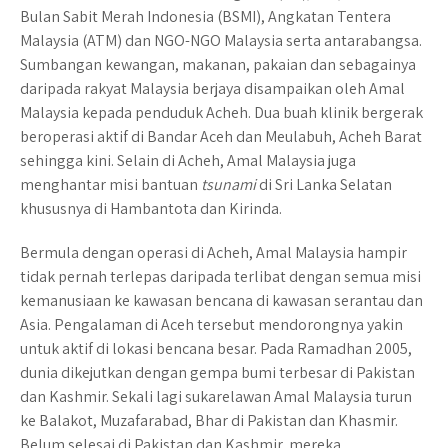
Bulan Sabit Merah Indonesia (BSMI), Angkatan Tentera
Malaysia (ATM) dan NGO-NGO Malaysia serta antarabangsa.
Sumbangan kewangan, makanan, pakaian dan sebagainya
daripada rakyat Malaysia berjaya disampaikan oleh Amal
Malaysia kepada penduduk Acheh. Dua buah klinik bergerak
beroperasi aktif di Bandar Aceh dan Meulabuh, Acheh Barat
sehingga kini. Selain di Acheh, Amal Malaysia juga
menghantar misi bantuan
tsunami
di Sri Lanka Selatan
khususnya di Hambantota dan Kirinda.
Bermula dengan operasi di Acheh, Amal Malaysia hampir
tidak pernah terlepas daripada terlibat dengan semua misi
kemanusiaan ke kawasan bencana di kawasan serantau dan
Asia. Pengalaman di Aceh tersebut mendorongnya yakin
untuk aktif di lokasi bencana besar. Pada Ramadhan 2005,
dunia dikejutkan dengan gempa bumi terbesar di Pakistan
dan Kashmir. Sekali lagi sukarelawan Amal Malaysia turun
ke Balakot, Muzafarabad, Bhar di Pakistan dan Khasmir.
Belum selesai di Pakistan dan Kashmir, mereka