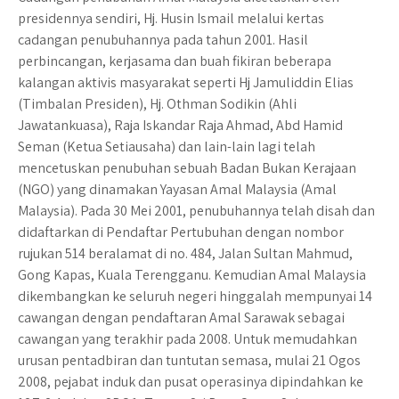
presidennya sendiri, Hj. Husin Ismail melalui kertas
cadangan penubuhannya pada tahun 2001. Hasil
perbincangan, kerjasama dan buah fikiran beberapa
kalangan aktivis masyarakat seperti Hj Jamuliddin Elias
(Timbalan Presiden), Hj. Othman Sodikin (Ahli
Jawatankuasa), Raja Iskandar Raja Ahmad, Abd Hamid
Seman (Ketua Setiausaha) dan lain-lain lagi telah
mencetuskan penubuhan sebuah Badan Bukan Kerajaan
(NGO) yang dinamakan Yayasan Amal Malaysia (Amal
Malaysia). Pada 30 Mei 2001, penubuhannya telah disah dan
didaftarkan di Pendaftar Pertubuhan dengan nombor
rujukan 514 beralamat di no. 484, Jalan Sultan Mahmud,
Gong Kapas, Kuala Terengganu. Kemudian Amal Malaysia
dikembangkan ke seluruh negeri hinggalah mempunyai 14
cawangan dengan pendaftaran Amal Sarawak sebagai
cawangan yang terakhir pada 2008. Untuk memudahkan
urusan pentadbiran dan tuntutan semasa, mulai 21 Ogos
2008, pejabat induk dan pusat operasinya dipindahkan ke