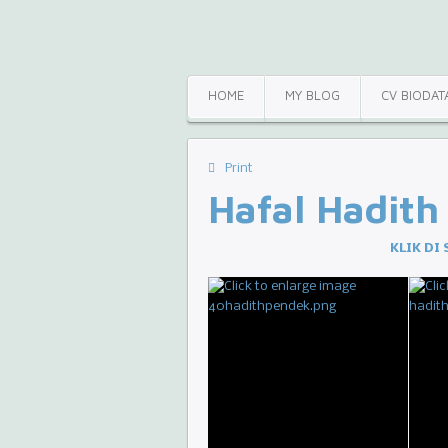
HOME
MY BLOG
CV BIODAT
Print
Hafal Hadith
KLIK DI 