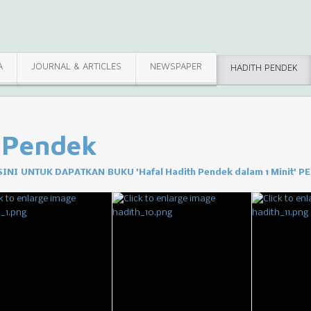
A
JOURNAL & ARTICLES
NEWSPAPER
HADITH PENDEK
 Pendek
SINI UNTUK DAPATKAN BUKU 'Hafal Hadith Pendek dalam 1 Minit' P